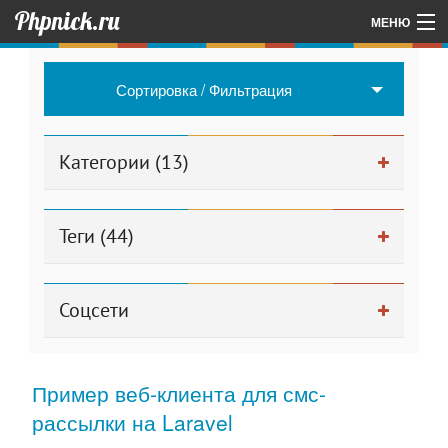
Phpnick.ru
МЕНЮ
Главная
Сортировка / Фильтрация
Об авторе проекта
Другие мои проекты
Категории (13)
Для админа
Теги (44)
Соцсети
Пример веб-клиента для смс-
рассылки на Laravel