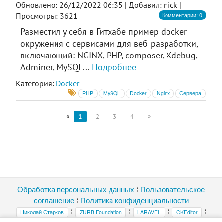
Обновлено: 26/12/2022 06:35 |
Добавил: nick |
Комментарии: 0
Просмотры: 3621
Разместил у себя в Гитхабе пример docker-
окружения с сервисами для веб-разработки,
включающий: NGINX, PHP, composer, Xdebug,
Adminer, MySQL...
Подробнее
Категория:
Docker
PHP
MySQL
Docker
Nginx
Сервера
«
1
2
3
4
»
Обработка персональных данных
⁞
Пользовательское
соглашение
⁞
Политика конфиденциальности
⁞
⁞
⁞
⁞
Николай Старков
ZURB Foundation
LARAVEL
CKEditor