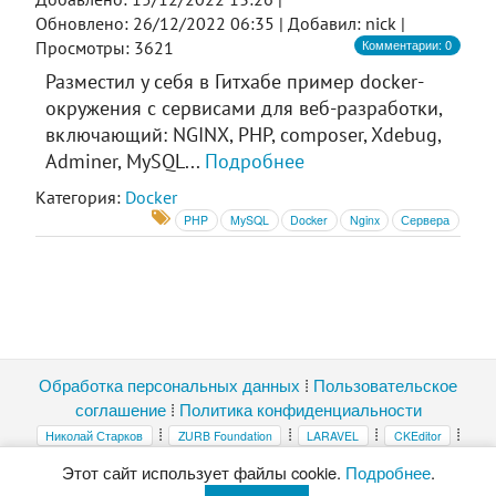
Обновлено: 26/12/2022 06:35 |
Добавил: nick |
Комментарии: 0
Просмотры: 3621
Разместил у себя в Гитхабе пример docker-
окружения с сервисами для веб-разработки,
включающий: NGINX, PHP, composer, Xdebug,
Adminer, MySQL...
Подробнее
Категория:
Docker
PHP
MySQL
Docker
Nginx
Сервера
Обработка персональных данных
⁞
Пользовательское
соглашение
⁞
Политика конфиденциальности
⁞
⁞
⁞
⁞
Николай Старков
ZURB Foundation
LARAVEL
CKEditor
⁞
highlight.js
Magnific Popup
Этот сайт использует файлы cookie.
Подробнее
.
Копирование и публикация материалов без ссылки на этот сайт