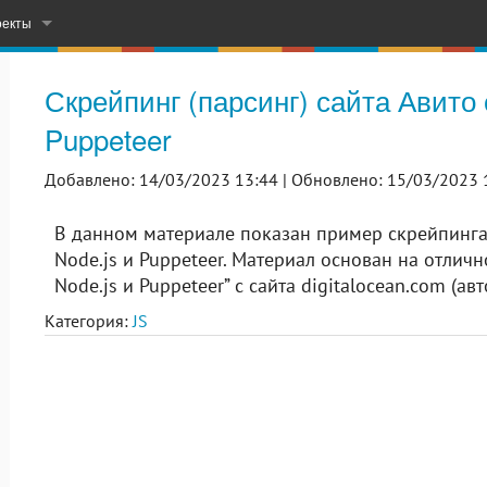
оекты
– Learn & Practice English
Скрейпинг (парсинг) сайта Авито
СМС-рассылка с вашего компьютера
Puppeteer
орых проектов на ГитХабе
Добавлено: 14/03/2023 13:44 |
Обновлено: 15/03/2023 
В данном материале показан пример скрейпинг
Node.js и Puppeteer. Материал основан на отлич
Node.js и Puppeteer” с сайта digitalocean.com (авт
Категория:
JS