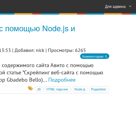
Для админа
Войти
 с помощью Node.js и
Регистрация
13:53 |
Добавил: nick |
Просмотры: 6265
Комментарии: 0
а содержимого сайта Авито с помощью
ной статье “Скрейпинг веб-сайта с помощью
ор Gbadebo Bello)...
Подробнее
JS
HTML парсинг
Node.js
Puppeteer