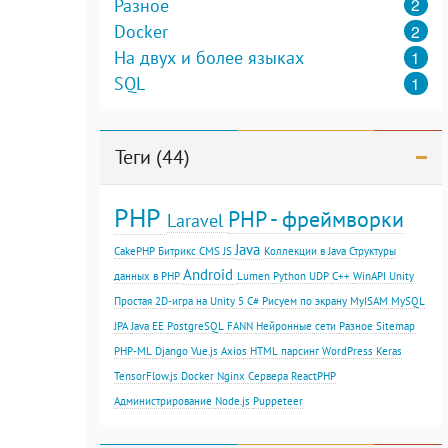
2
Разное
2
Docker
1
На двух и более языках
1
SQL
Теги (44)
PHP
PHP - фреймворки
Laravel
Java
CakePHP
Битрикс
CMS
JS
Коллекции в Java
Структуры
Android
данных в PHP
Lumen
Python
UDP
С++
WinAPI
Unity
Простая 2D-игра на Unity 5
C#
Рисуем по экрану
MyISAM
MySQL
JPA
Java EE
PostgreSQL
FANN
Нейронные сети
Разное
Sitemap
PHP-ML
Django
Vue.js
Axios
HTML парсинг
WordPress
Keras
TensorFlow.js
Docker
Nginx
Сервера
ReactPHP
Администрирование
Node.js
Puppeteer