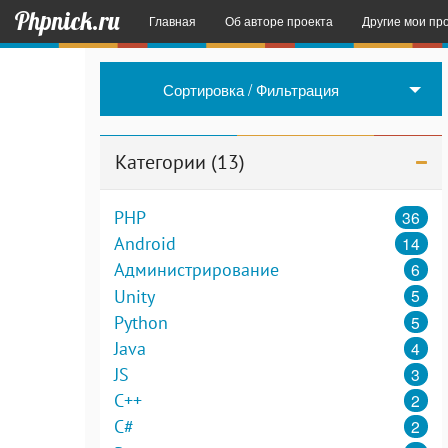
Phpnick.ru
Главная
Об авторе проекта
Другие мои пр
English Space
Сортировка / Фильтрация
Sender SMS
– 
Примеры некот
Категории (13)
36
PHP
14
Android
6
Администрирование
5
Unity
5
Python
4
Java
3
JS
2
C++
2
C#