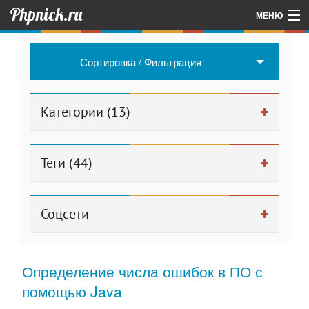
Phpnick.ru
МЕНЮ
Главная
Сортировка / Фильтрация
Об авторе проекта
Другие мои проекты
Категории (13)
Для админа
Теги (44)
Соцсети
Определение числа ошибок в ПО с
помощью Java