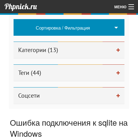
Phpnick.ru
МЕНЮ
Главная
Сортировка / Фильтрация
Об авторе проекта
Другие мои проекты
Категории (13)
Для админа
Теги (44)
Соцсети
Ошибка подключения к sqlite на
Windows