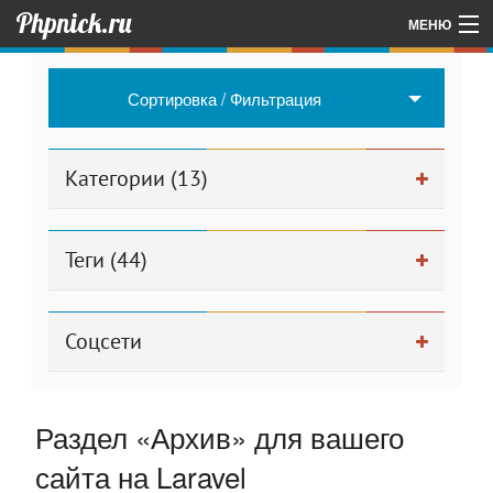
Phpnick.ru
МЕНЮ
Главная
Сортировка / Фильтрация
Об авторе проекта
Другие мои проекты
Категории (13)
Для админа
Теги (44)
Соцсети
Раздел «Архив» для вашего
сайта на Laravel