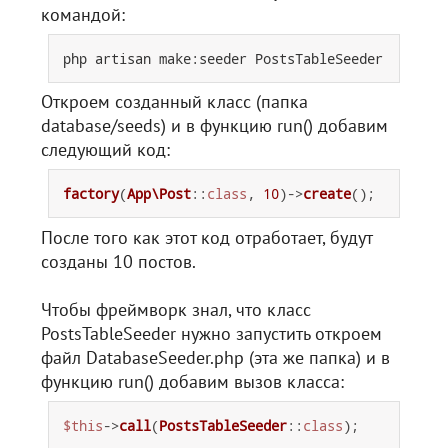
командой:
Откроем созданный класс (папка
database/seeds) и в функцию run() добавим
следующий код:
factory
(
App\Post
::
class
, 
10
)->
create
После того как этот код отработает, будут
созданы 10 постов.
Чтобы фреймворк знал, что класс
PostsTableSeeder нужно запустить откроем
файл DatabaseSeeder.php (эта же папка) и в
функцию run() добавим вызов класса:
$this
->
call
(
PostsTableSeeder
::
class