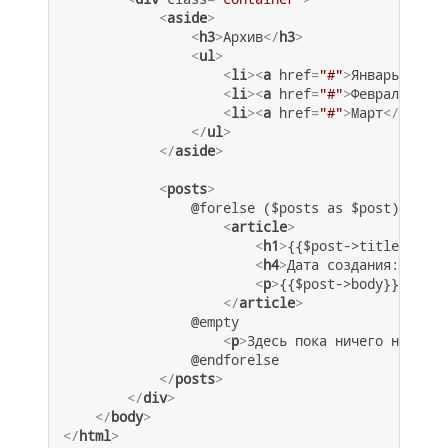
<
aside
>
<
h3
>
Архив
</
h3
>
<
ul
>
<
li
>
<
a
href
=
"#"
>
Январь
</
a
>
</
<
li
>
<
a
href
=
"#"
>
Февраль
</
a
>
<
<
li
>
<
a
href
=
"#"
>
Март
</
a
>
</
li
</
ul
>
</
aside
>
<
posts
>
                @forelse ($posts as $post)

<
article
>
<
h1
>
{{$post->title}}
</
h1
<
h4
>
Дата создания: {{$po
<
p
>
{{$post->body}}
</
p
>
</
article
>
                @empty

<
p
>
Здесь пока ничего нет.
</
p
                @endforelse

</
posts
>
</
div
>
</
body
>
</
html
>