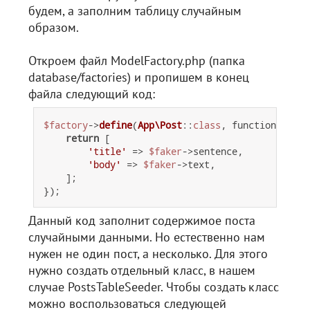
будем, а заполним таблицу случайным
образом.
Откроем файл ModelFactory.php (папка
database/factories) и пропишем в конец
файла следующий код:
$factory
->
define
(
App\Post
::
class
, function (Fake
return
 [

'title'
 => 
$faker
->sentence,

'body'
 => 
$faker
->text,

    ];

Данный код заполнит содержимое поста
случайными данными. Но естественно нам
нужен не один пост, а несколько. Для этого
нужно создать отдельный класс, в нашем
случае PostsTableSeeder. Чтобы создать класс
можно воспользоваться следующей