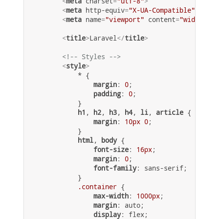
<
meta
charset
=
"utf-8"
>
<
meta
http-equiv
=
"X-UA-Compatible"
conte
<
meta
name
=
"viewport"
content
=
"width=dev
<
title
>
Laravel
</
title
>
<!-- Styles -->
<
style
>
            * {

margin
: 
0
;

padding
: 
0
;               

            }

h1
, 
h2
, 
h3
, 
h4
, 
li
, 
article
 {

margin
: 
10px
0
;

            }

html
, 
body
 {

font-size
: 
16px
;

margin
: 
0
;

font-family
: sans-serif;

            }

.container
 {

max-width
: 
1000px
;

margin
: auto;

display
: flex;
