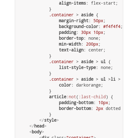
align-items
: flex-start;

            }

.container
 > 
aside
 {

margin-right
: 
50px
;

background-color
: 
#f4f4f4
;

padding
: 
30px
10px
;

border-top
: none;

min-width
: 
200px
;

text-align
: center;

            }

.container
 > 
aside
 > 
ul
 {

list-style-type
: none;

            }

.container
 > 
aside
 > 
ul
 >
li
 > 
a
 {

color
: darkorange;

            }

article
:not
(
:last-child
) {

padding-bottom
: 
10px
;

border-bottom
: 
2px
 dotted orange;
            }            

</
style
>
</
head
>
<
body
>
<
div
class
=
"container"
>