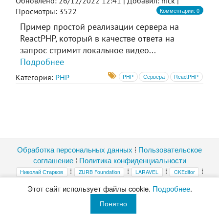
Обновлено: 26/12/2022 12:41 |
Добавил: nick |
Комментарии: 0
Просмотры: 3522
Пример простой реализации сервера на
ReactPHP, который в качестве ответа на
запрос стримит локальное видео...
Подробнее
Категория:
PHP
PHP
Сервера
ReactPHP
Обработка персональных данных
⁞
Пользовательское
соглашение
⁞
Политика конфиденциальности
⁞
⁞
⁞
⁞
Николай Старков
ZURB Foundation
LARAVEL
CKEditor
⁞
highlight.js
Magnific Popup
Этот сайт использует файлы cookie.
Подробнее
.
Копирование и публикация материалов без ссылки на этот сайт
Понятно
запрещены