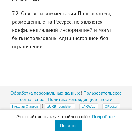
7.2. Отзывы и комментарии Пользователя,
размещенные на Ресурсе, не являются
конфиденциальной информацией и могут
быть использованы Администрацией без
ограничений.
Обработка персональных данных
⁞
Пользовательское
соглашение
⁞
Политика конфиденциальности
⁞
⁞
⁞
⁞
Николай Старков
ZURB Foundation
LARAVEL
CKEditor
⁞
highlight.js
Magnific Popup
Этот сайт использует файлы cookie.
Подробнее
.
Копирование и публикация материалов без ссылки на этот сайт
Понятно
запрещены